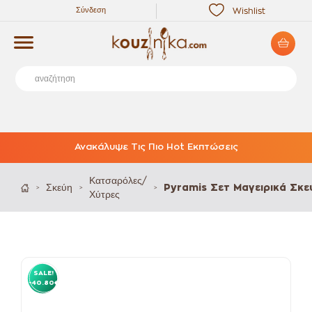
Σύνδεση
Wishlist
Ανακάλυψε Τις Πιο Hot Εκπτώσεις
Κατσαρόλες/
Σκεύη
Pyramis Σετ Μαγειρικά Σκε
>
>
>
Χύτρες
SALE!
-40.80€