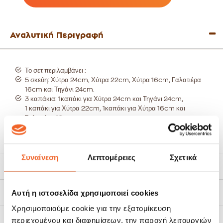
Αναλυτική Περιγραφή
Το σετ περιλαμβάνει :
5 σκεύη: Χύτρα 24cm,
Χύτρα 22cm,
Χύτρα 16cm,
Γαλατιέρα
16cm και
Τηγάνι 24cm.
3 καπάκια:
1καπάκι για Χύτρα 24cm και Τηγάνι 24cm,
1
καπάκι για Χύτρα 22cm,
1καπάκι για Χύτρα 16cm και
Γαλατιέρα 16cm.
Απο ανοξείδωτο ατσάλι 18/10.
Τα καπάκια είναι κατασκευασμενα από ανοξειδωτο ατσαλι
18/10.
Τριπλή θερμοσυσσωρευτική βάση.
Συναίνεση
Λεπτομέρειες
Σχετικά
Θερμομονωτικά χερούλια.
Χαρακτηριστικά
Κατάλληλο για όλες τις εστίες: ηλεκτρικές, γκαζιού, κεραμικές
και επαγωγικές.
Αυτή η ιστοσελίδα χρησιμοποιεί cookies
Τρόποι Αποστολής
10 χρόνια εγγύηση.
Χρησιμοποιούμε cookie για την εξατομίκευση
Πολιτική Επιστροφών
περιεχομένου και διαφημίσεων, την παροχή λειτουργιών