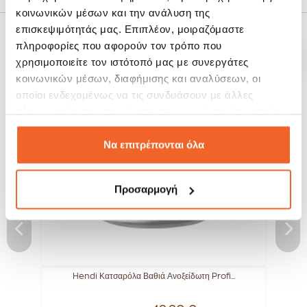
κοινωνικών μέσων και την ανάλυση της
επισκεψιμότητάς μας. Επιπλέον, μοιραζόμαστε
ΣΧΕΤΙΚΆ ΠΡΟΪΌΝΤΑ
πληροφορίες που αφορούν τον τρόπο που
χρησιμοποιείτε τον ιστότοπό μας με συνεργάτες
κοινωνικών μέσων, διαφήμισης και αναλύσεων, οι
SALE!
SALE!
οποίοι ενδεχομένως να τις συνδυάσουν με άλλες
-15%
-13%
πληροφορίες που τους έχετε παραχωρήσει ή τις οποίες
έχουν συλλέξει σε σχέση με την από μέρους σας χρήση
των υπηρεσιών τους.
Να επιτρέπονται όλα
Προσαρμογή
Hendi Κατσαρόλα Βαθιά Ανοξείδωτη Profi...
H