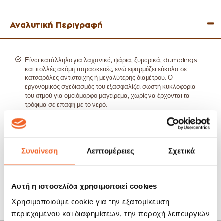
Αναλυτική Περιγραφή
Είναι κατάλληλο για λαχανικά, ψάρια, ζυμαρικά, dumplings
και πολλές ακόμη παρασκευές, ενώ εφαρμόζει εύκολα σε
κατσαρόλες αντίστοιχης ή μεγαλύτερης διαμέτρου. Ο
εργονομικός σχεδιασμός του εξασφαλίζει σωστή κυκλοφορία
του ατμού για ομοιόμορφο μαγείρεμα, χωρίς να έρχονται τα
τρόφιμα σε επαφή με το νερό.
Υλικό: Ανοξείδωτο ατσάλι 18/10
Διάμετρος: 25cm
Ιδανικό για μαγείρεμα στον ατμό
Διατηρεί βιταμίνες και θρεπτικά συστατικά
Ανθεκτικό στη θερμότητα και στη διάβρωση
Συναίνεση
Λεπτομέρειες
Σχετικά
Χαρακτηριστικά
Κατάλληλο για οικιακή και επαγγελματική χρήση
Εύκολο στον καθαρισμό
Το ανοξείδωτο καλάθι ατμού Pks 25cm αποτελεί απαραίτητο
Τρόποι Αποστολής
εργαλείο για όσους επιλέγουν υγιεινές μεθόδους μαγειρέματος
Αυτή η ιστοσελίδα χρησιμοποιεί cookies
με επαγγελματικό αποτέλεσμα.
Χρησιμοποιούμε cookie για την εξατομίκευση
Πολιτική Επιστροφών
περιεχομένου και διαφημίσεων, την παροχή λειτουργιών