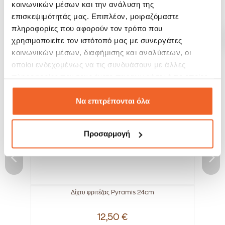
κοινωνικών μέσων και την ανάλυση της
επισκεψιμότητάς μας. Επιπλέον, μοιραζόμαστε
ΣΧΕΤΙΚΆ ΠΡΟΪΌΝΤΑ
πληροφορίες που αφορούν τον τρόπο που
χρησιμοποιείτε τον ιστότοπό μας με συνεργάτες
κοινωνικών μέσων, διαφήμισης και αναλύσεων, οι
SALE!
-15%
οποίοι ενδεχομένως να τις συνδυάσουν με άλλες
πληροφορίες που τους έχετε παραχωρήσει ή τις οποίες
έχουν συλλέξει σε σχέση με την από μέρους σας χρήση
των υπηρεσιών τους.
Να επιτρέπονται όλα
Προσαρμογή
Δίχτυ φριτέζας Pyramis 24cm
12,50 €