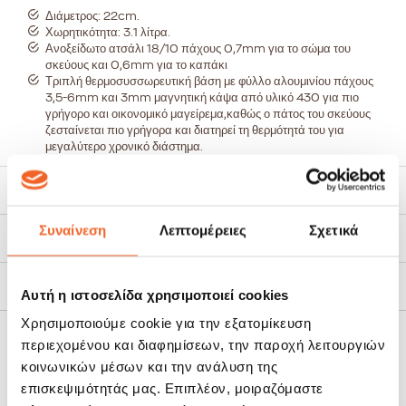
Διάμετρος: 22cm.
Χωρητικότητα: 3.1 λίτρα.
Ανοξείδωτο ατσάλι 18/10 πάχους 0,7mm για το σώμα του
σκεύους και 0,6mm για το καπάκι
Τριπλή θερμοσυσσωρευτική βάση με φύλλο αλουμινίου πάχους
3,5-6mm και 3mm μαγνητική κάψα από υλικό 430 για πιο
γρήγορο και οικονομικό μαγείρεμα,καθώς ο πάτος του σκεύους
ζεσταίνεται πιο γρήγορα και διατηρεί τη θερμότητά του για
μεγαλύτερο χρονικό διάστημα.
Κλίση πάτου από το εξωτερικό προς το κέντρο, στο ιδανικό
επίπεδο 10/1000, έτσι εξασφαλίζεται τέλεια εφαρμογή του
Χαρακτηριστικά
σκεύους στις εστίες της κουζίνας και αποτρέπεται το σκέβρωμα.
Ανοξείδωτα χερούλια που αντέχουν σε υψηλές θερμοκρασίες
Συναίνεση
Λεπτομέρειες
Σχετικά
και χαρίζουν στο σκεύος υψηλή αισθητική και προσεγμένο
Τρόποι Αποστολής
design.
Καπάκια με λειτουργικές καμπύλες, οι οποίες επιτρέπουν την
καλύτερη κυκλοφορία των ατμών μέσα στο σκεύος,κατά τη
Πολιτική Επιστροφών
Αυτή η ιστοσελίδα χρησιμοποιεί cookies
διάρκεια του μαγειρέματος και επομένως διατηρούν καλύτερα
την υγρασία, τα θρεπτικά συστατικά και τη νοστιμιά των
Χρησιμοποιούμε cookie για την εξατομίκευση
φαγητών.
Κατάλληλα για όλους τους τύπους εστιών: ηλεκτρικές,
περιεχομένου και διαφημίσεων, την παροχή λειτουργιών
ΣΧΕΤΙΚΆ ΠΡΟΪΌΝΤΑ
κεραμικές, γκαζιού και επαγωγικές
κοινωνικών μέσων και την ανάλυση της
επισκεψιμότητάς μας. Επιπλέον, μοιραζόμαστε