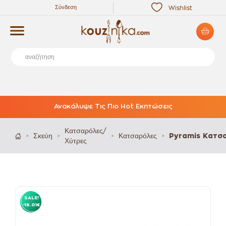
Σύνδεση
Wishlist
Ανακάλυψε Τις Πιο Hot Εκπτώσεις
Κατσαρόλες/
Σκεύη
Κατσαρόλες
Pyramis Κατσα
>
>
>
>
Χύτρες
SALE!
-16.01€