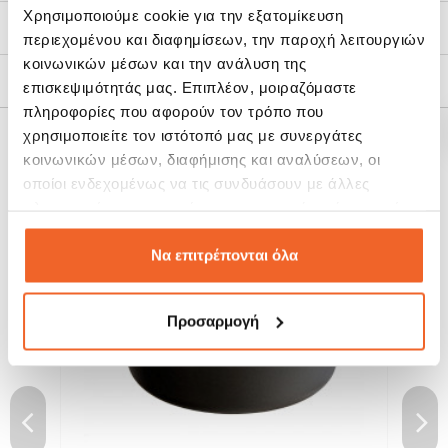
Χρησιμοποιούμε cookie για την εξατομίκευση
Τρόποι Αποστολής
περιεχομένου και διαφημίσεων, την παροχή λειτουργιών
κοινωνικών μέσων και την ανάλυση της
Πολιτική Επιστροφών
επισκεψιμότητάς μας. Επιπλέον, μοιραζόμαστε
πληροφορίες που αφορούν τον τρόπο που
χρησιμοποιείτε τον ιστότοπό μας με συνεργάτες
ΣΧΕΤΙΚΆ ΠΡΟΪΌΝΤΑ
κοινωνικών μέσων, διαφήμισης και αναλύσεων, οι
οποίοι ενδεχομένως να τις συνδυάσουν με άλλες
πληροφορίες που τους έχετε παραχωρήσει ή τις οποίες
SALE!
έχουν συλλέξει σε σχέση με την από μέρους σας χρήση
-28%
των υπηρεσιών τους.
Να επιτρέπονται όλα
Προσαρμογή