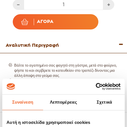
ΑΓΟΡΆ
Αναλυτική Περιγραφή
Βάλτε το αγαπημένο σας φαγητό στη γάστρα, μετά στο φούρνο,
ψήστε το και σερβίρετε το κατευθείαν στο τραπέζι δίνοντας μια
άλλη άποψη στο γεύμα σας.
Πρακτική και εύκολη στο καθάρισμα.
Κατάλληλη για επαγγελματική χρήση.
Κατάλληλη για πλύσιμο στο πλυντήριο πιάτων.
Κατάλληλη για φούρνο.
Χωρητικότητα: 8lt.
Συναίνεση
Λεπτομέρειες
Σχετικά
Διαστάσεις: 27Χ30cm.
Χαρακτηριστικά
Αυτή η ιστοσελίδα χρησιμοποιεί cookies