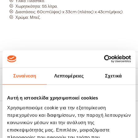
Υλικό: Πλαστικό.
Χωρητικότητα: 55 λίτρα.
Διαστάσεις: 60cm(ύψος) x 33cm (πλάτος) x 43cm(μήκος).
Χρώμα: Μπεζ.
Χαρακτηριστικά
Συναίνεση
Λεπτομέρειες
Σχετικά
Τρόποι Αποστολής
Πολιτική Επιστροφών
Αυτή η ιστοσελίδα χρησιμοποιεί cookies
Χρησιμοποιούμε cookie για την εξατομίκευση
περιεχομένου και διαφημίσεων, την παροχή λειτουργιών
ΣΧΕΤΙΚΆ ΠΡΟΪΌΝΤΑ
κοινωνικών μέσων και την ανάλυση της
επισκεψιμότητάς μας. Επιπλέον, μοιραζόμαστε
SALE!
SALE!
πληροφορίες που αφορούν τον τρόπο που