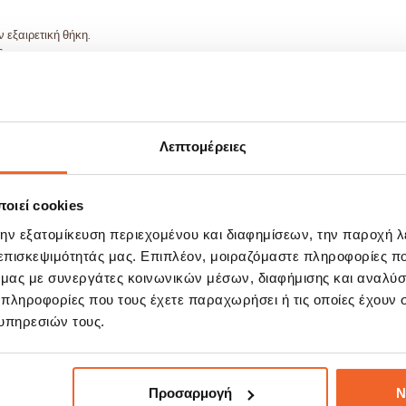
 εξαιρετική θήκη.
.
Λεπτομέρειες
οιεί cookies
ΣΧΕΤΙΚΆ ΠΡΟΪΌΝΤΑ
την εξατομίκευση περιεχομένου και διαφημίσεων, την παροχή 
 επισκεψιμότητάς μας. Επιπλέον, μοιραζόμαστε πληροφορίες π
ό μας με συνεργάτες κοινωνικών μέσων, διαφήμισης και αναλύσ
 πληροφορίες που τους έχετε παραχωρήσει ή τις οποίες έχουν σ
E!
SALE!
%
-20%
υπηρεσιών τους.
Προσαρμογή
Ν