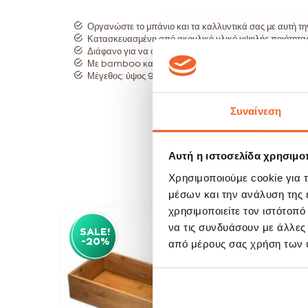
Οργανώστε το μπάνιο και τα καλλυντικά σας με αυτή την
Κατασκευασμένη από ακρυλικό υλικό υψηλής ποιότητας
Διάφανο για να φαίνεται το περιεχόμενο.
Με bamboo καπάκι για να διατηρούνται καθαρά.
Μέγεθος: ύψος 9,6cm, διάμετρος 9.7cm.
Συναίνεση
Αυτή η ιστοσελίδα χρησιμοπ
Χρησιμοποιούμε cookie για 
μέσων και την ανάλυση της
χρησιμοποιείτε τον ιστότοπ
να τις συνδυάσουν με άλλες
SALE!
SAL
-20%
-20
από μέρους σας χρήση των 