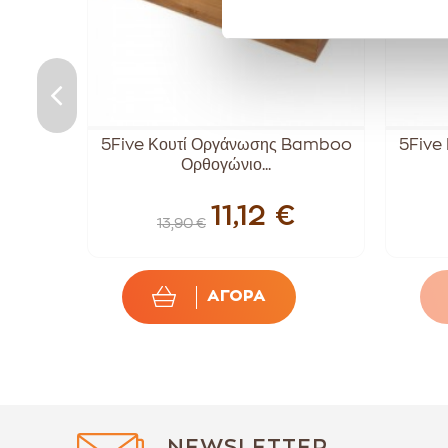
υσης
5Five Κουτί Οργάνωσης Bamboo
5Five
Ορθογώνιο...
11,12 €
13,90 €
ΑΓΟΡΑ
NEWSLETTER