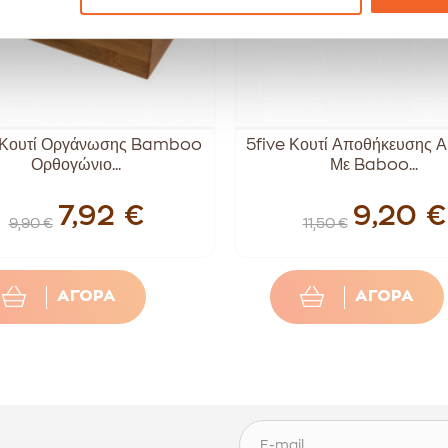
 Κουτί Οργάνωσης Bamboo
5five Κουτί Αποθήκευσης Α
Ορθογώνιο...
Με Baboo...
7,92 €
9,20 €
9,90 €
11,50 €
ΑΓΟΡΑ
ΑΓΟΡΑ