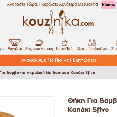
Αγοράστε Τώρα. Πληρώστε Αργότερα Με Klarna
σμα
Εργαλεία
Ζαχαροπλαστική
Καφέ/Τσάι
Αξεσουάρ Κουζίνας
Συσ
Ανακάλυψε Τις Πιο Hot Εκπτώσεις
Για Βαμβάκια Ακρυλική Με Bamboo Καπάκι 5five
Θήκη Για Βαμ
Καπάκι 5five