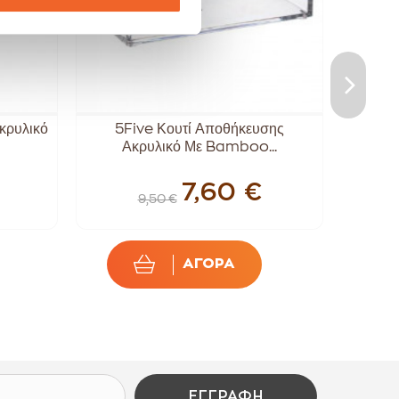
κρυλικό
5Five Κουτί Αποθήκευσης
Κο
Ακρυλικό Με Bamboo...
7,60 €
9,50 €
ΑΓΟΡΑ
ΕΓΓΡΑΦΉ