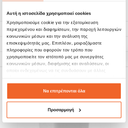
Αυτή η ιστοσελίδα χρησιμοποιεί cookies
Χρησιμοποιούμε cookie για την εξατομίκευση
Χαρακτηριστικά
περιεχομένου και διαφημίσεων, την παροχή λειτουργιών
κοινωνικών μέσων και την ανάλυση της
επισκεψιμότητάς μας. Επιπλέον, μοιραζόμαστε
Τρόποι Αποστολής
πληροφορίες που αφορούν τον τρόπο που
χρησιμοποιείτε τον ιστότοπό μας με συνεργάτες
Πολιτική Επιστροφών
κοινωνικών μέσων, διαφήμισης και αναλύσεων, οι
οποίοι ενδεχομένως να τις συνδυάσουν με άλλες
πληροφορίες που τους έχετε παραχωρήσει ή τις οποίες
ΣΧΕΤΙΚΆ ΠΡΟΪΌΝΤΑ
έχουν συλλέξει σε σχέση με την από μέρους σας χρήση
των υπηρεσιών τους.
Να επιτρέπονται όλα
SALE!
SALE!
-20%
-20%
Προσαρμογή