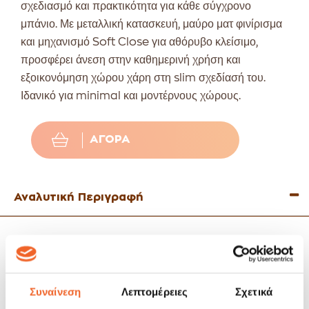
σχεδιασμό και πρακτικότητα για κάθε σύγχρονο
μπάνιο. Με μεταλλική κατασκευή, μαύρο ματ φινίρισμα
και μηχανισμό Soft Close για αθόρυβο κλείσιμο,
προσφέρει άνεση στην καθημερινή χρήση και
εξοικονόμηση χώρου χάρη στη slim σχεδίασή του.
Ιδανικό για minimal και μοντέρνους χώρους.
ΑΓΟΡΆ
Αναλυτική Περιγραφή
Μεταλλική κατασκευή υψηλής ποιότητας σε μαύρο ματ χρώμα.
Με μηχανισμό soft close ιδανικό για να κλείνει αθόρυβα.
Χωρητικότητα: 5lt.
Slim σχεδιασμός για εξοικονόμηση χώρου.
Συναίνεση
Λεπτομέρειες
Σχετικά
Διαστάσεις: 27,8cm (Ύψος) x 15,2cm (Μήκος) x 27,5cm
(Πλάτος).