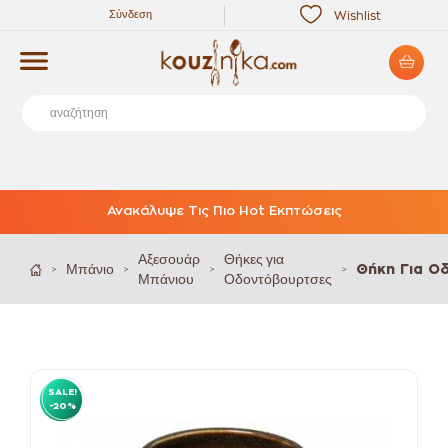
Σύνδεση
Wishlist
Ανακάλυψε Τις Πιο Hot Εκπτώσεις
Αξεσουάρ
Θήκες για
Μπάνιο
Θήκη Για Ο
>
>
>
>
Μπάνιου
Οδοντόβουρτσες
SALE!
-20%