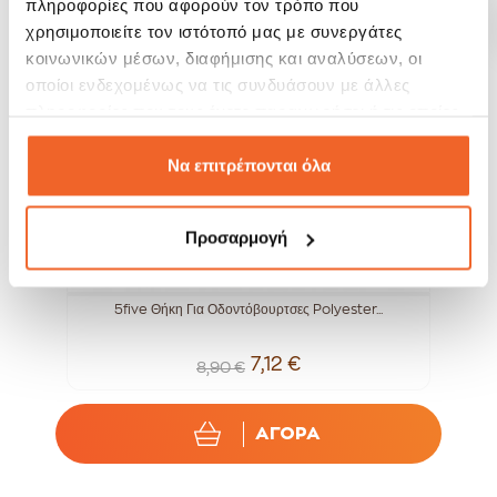
πληροφορίες που αφορούν τον τρόπο που
SALE!
SALE!
-20%
-15%
χρησιμοποιείτε τον ιστότοπό μας με συνεργάτες
κοινωνικών μέσων, διαφήμισης και αναλύσεων, οι
οποίοι ενδεχομένως να τις συνδυάσουν με άλλες
πληροφορίες που τους έχετε παραχωρήσει ή τις οποίες
έχουν συλλέξει σε σχέση με την από μέρους σας χρήση
των υπηρεσιών τους.
Να επιτρέπονται όλα
Προσαρμογή
5five Θήκη Για Οδοντόβουρτσες Polyester...
7,12 €
8,90 €
ΑΓΟΡΑ