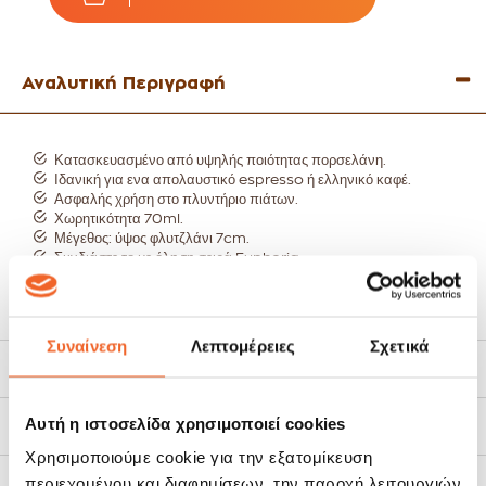
Αναλυτική Περιγραφή
Κατασκευασμένο από υψηλής ποιότητας πορσελάνη.
Ιδανική για ενα απολαυστικό espresso ή ελληνικό καφέ.
Ασφαλής χρήση στο πλυντήριο πιάτων.
Χωρητικότητα 70ml.
Μέγεθος: ύψος φλυτζλάνι 7cm.
Συνδιάστε το με όλη τη σειρά Euphoria
Συναίνεση
Λεπτομέρειες
Σχετικά
Χαρακτηριστικά
Αυτή η ιστοσελίδα χρησιμοποιεί cookies
Τρόποι Αποστολής
Χρησιμοποιούμε cookie για την εξατομίκευση
περιεχομένου και διαφημίσεων, την παροχή λειτουργιών
Πολιτική Επιστροφών