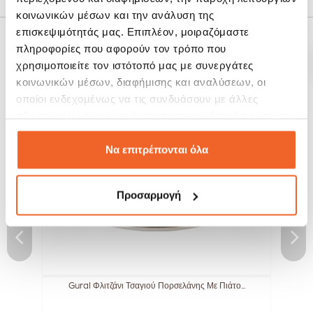
κοινωνικών μέσων και την ανάλυση της
επισκεψιμότητάς μας. Επιπλέον, μοιραζόμαστε
πληροφορίες που αφορούν τον τρόπο που
ΣΧΕΤΙΚΆ ΠΡΟΪΌΝΤΑ
χρησιμοποιείτε τον ιστότοπό μας με συνεργάτες
κοινωνικών μέσων, διαφήμισης και αναλύσεων, οι
SALE!
SALE!
οποίοι ενδεχομένως να τις συνδυάσουν με άλλες
-20%
-30%
πληροφορίες που τους έχετε παραχωρήσει ή τις οποίες
έχουν συλλέξει σε σχέση με την από μέρους σας χρήση
των υπηρεσιών τους.
Να επιτρέπονται όλα
Προσαρμογή
Gural Φλιτζάνι Τσαγιού Πορσελάνης Με Πιάτο...
B