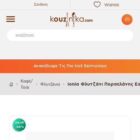
Σύνδεση
Wishlist
Ανακάλυψε Τις Πιο Hot Εκπτώσεις
Καφέ/
Φλυτζάνια
Ionia Φλυτζάνι Πορσελάνης E
>
>
>
Τσάι
SALE!
-20%