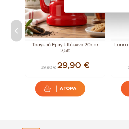
Cream
Τσαγιερό Εμαγιέ Κόκκινο 20cm
Laura 
2,5lt
€
29,90 €
39,90 €
ΑΓΟΡΑ