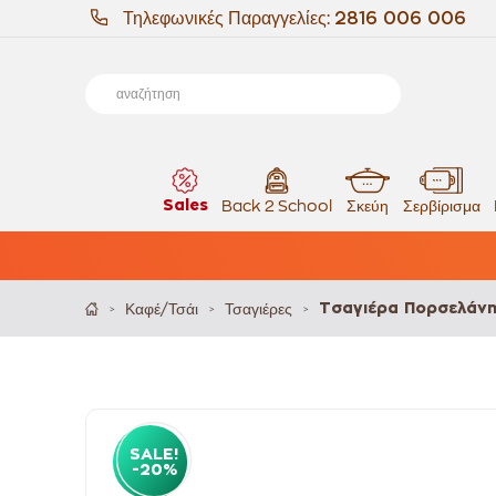
Τηλεφωνικές Παραγγελίες:
2816 006 006
Sales
Back 2 School
Σκεύη
Σερβίρισμα
Καφέ/Τσάι
Τσαγιέρες
Τσαγιέρα Πορσελάνης 
>
>
>
SALE!
-20%