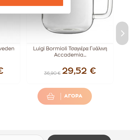
lveden
Luigi Bormioli Τσαγιέρα Γυάλινη
Τσαγι
Accademia...
€
29,52 €
36,90 €
ΑΓΟΡΑ