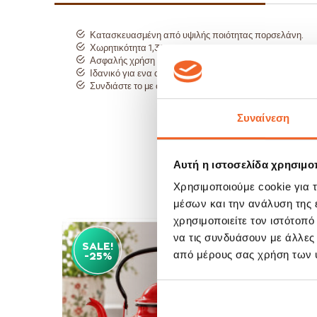
Κατασκευασμένη από υψιλής ποιότητας πορσελάνη.
Χωρητικότητα 1,35lt.
Ασφαλής χρήση στο πλυντήριο πιάτων.
Ιδανικό για ενα απολαυστικό ρόφημα.
Συνδιάστε το με όλη τη σειρά Apeiron Beige.
Συναίνεση
Αυτή η ιστοσελίδα χρησιμοπ
Χρησιμοποιούμε cookie για 
μέσων και την ανάλυση της
χρησιμοποιείτε τον ιστότοπ
να τις συνδυάσουν με άλλες
SALE!
SAL
από μέρους σας χρήση των 
-25%
-15