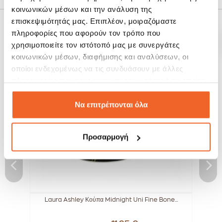
κοινωνικών μέσων και την ανάλυση της
επισκεψιμότητάς μας. Επιπλέον, μοιραζόμαστε
ΣΧΕΤΙΚΆ ΠΡΟΪΌΝΤΑ
πληροφορίες που αφορούν τον τρόπο που
χρησιμοποιείτε τον ιστότοπό μας με συνεργάτες
κοινωνικών μέσων, διαφήμισης και αναλύσεων, οι
SALE!
SALE!
οποίοι ενδεχομένως να τις συνδυάσουν με άλλες
-10%
-10%
πληροφορίες που τους έχετε παραχωρήσει ή τις οποίες
έχουν συλλέξει σε σχέση με την από μέρους σας χρήση
των υπηρεσιών τους.
Να επιτρέπονται όλα
Προσαρμογή
..
Laura Ashley Κούπα Midnight Uni Fine Bone...
L