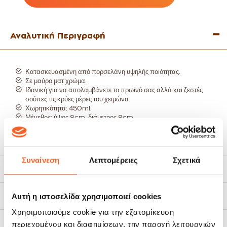
Αναλυτική Περιγραφή
Κατασκευασμένη από πορσελάνη υψηλής ποιότητας.
Σε μαύρο ματ χρώμα.
Ιδανική για να απολαμβάνετε το πρωινό σας αλλά και ζεστές
σούπες τις κρύες μέρες του χειμώνα.
Χωρητικότητα: 450ml.
Μέγεθος: ύψος 8cm, διάμετρος 8cm.
Κατάλληλο για φούρνο μικροκυμάτων.
Πλύσιμο στο πλυντήριο πιάτων.
Δείτε όλη τη συλλογή tatami εδώ:
Συναίνεση
Λεπτομέρειες
Σχετικά
Χαρακτηριστικά
Αυτή η ιστοσελίδα χρησιμοποιεί cookies
Τρόποι Αποστολής
Χρησιμοποιούμε cookie για την εξατομίκευση
Πολιτική Επιστροφών
περιεχομένου και διαφημίσεων, την παροχή λειτουργιών