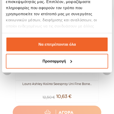
επισκεψιμότητάς μας. Επιπλέον, μοιραζόμαστε
πληροφορίες που αφορούν τον τρόπο που
χρησιμοποιείτε τον ιστότοπό μας με συνεργάτες
SALE!
SALE!
-15%
-15%
κοινωνικών μέσων, διαφήμισης και αναλύσεων, οι
οποίοι ενδεχομένως να τις συνδυάσουν με άλλες
πληροφορίες που τους έχετε παραχωρήσει ή τις οποίες
έχουν συλλέξει σε σχέση με την από μέρους σας χρήση
των υπηρεσιών τους.
Να επιτρέπονται όλα
Προσαρμογή
..
Laura Ashley Κούπα Seespray Uni Fine Bone...
L
10,63 €
12,50 €
ΑΓΟΡΑ