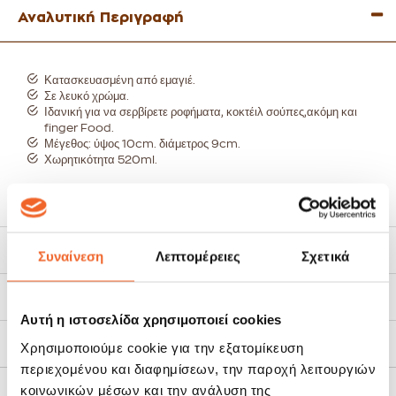
Αναλυτική Περιγραφή
Κατασκευασμένη από εμαγιέ.
Σε λευκό χρώμα.
Ιδανική για να σερβίρετε ροφήματα, κοκτέιλ σούπες,ακόμη και
finger Food.
Μέγεθος: ύψος 10cm. διάμετρος 9cm.
Χωρητικότητα 520ml.
Χαρακτηριστικά
Συναίνεση
Λεπτομέρειες
Σχετικά
Τρόποι Αποστολής
Αυτή η ιστοσελίδα χρησιμοποιεί cookies
Πολιτική Επιστροφών
Χρησιμοποιούμε cookie για την εξατομίκευση
περιεχομένου και διαφημίσεων, την παροχή λειτουργιών
κοινωνικών μέσων και την ανάλυση της