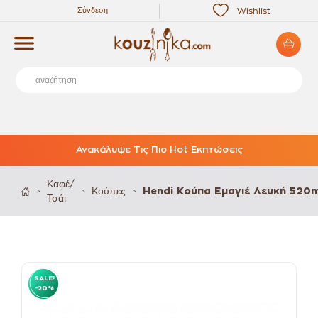
Σύνδεση
Wishlist
Ανακάλυψε Τις Πιο Hot Εκπτώσεις
Καφέ/
Κούπες
Hendi Κούπα Εμαγιέ Λευκή 520m
>
>
>
Τσάι
SALE!
-20%