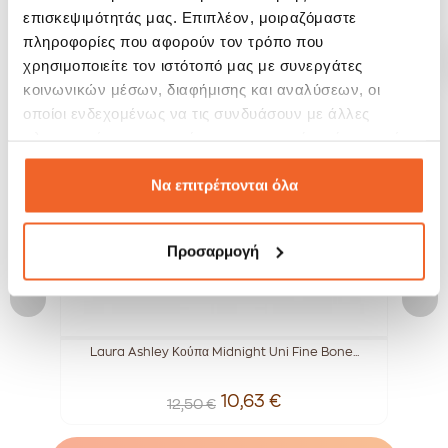
ΣΧΕΤΙΚΆ ΠΡΟΪΌΝΤΑ
επισκεψιμότητάς μας. Επιπλέον, μοιραζόμαστε
πληροφορίες που αφορούν τον τρόπο που
χρησιμοποιείτε τον ιστότοπό μας με συνεργάτες
SALE!
SALE!
κοινωνικών μέσων, διαφήμισης και αναλύσεων, οι
-15%
-15%
οποίοι ενδεχομένως να τις συνδυάσουν με άλλες
πληροφορίες που τους έχετε παραχωρήσει ή τις οποίες
έχουν συλλέξει σε σχέση με την από μέρους σας χρήση
των υπηρεσιών τους.
Να επιτρέπονται όλα
Προσαρμογή
..
Laura Ashley Κούπα Midnight Uni Fine Bone...
L
10,63 €
12,50 €