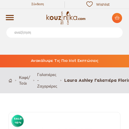
Σύνδεση
Wishlist
Ανακάλυψε Τις Πιο Hot Εκπτώσεις
Γαλατιέρες
Καφέ/
-
Laura Ashley Γαλατιέρα Flori
>
>
>
Τσάι
Ζαχαριέρες
SALE!
-10%