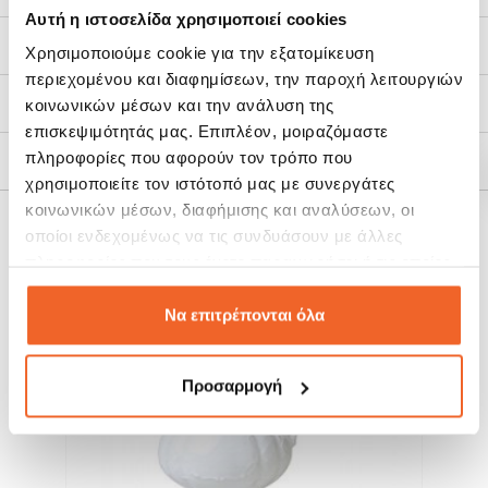
Αυτή η ιστοσελίδα χρησιμοποιεί cookies
Χαρακτηριστικά
Χρησιμοποιούμε cookie για την εξατομίκευση
περιεχομένου και διαφημίσεων, την παροχή λειτουργιών
Τρόποι Αποστολής
κοινωνικών μέσων και την ανάλυση της
επισκεψιμότητάς μας. Επιπλέον, μοιραζόμαστε
πληροφορίες που αφορούν τον τρόπο που
Πολιτική Επιστροφών
χρησιμοποιείτε τον ιστότοπό μας με συνεργάτες
κοινωνικών μέσων, διαφήμισης και αναλύσεων, οι
οποίοι ενδεχομένως να τις συνδυάσουν με άλλες
ΣΧΕΤΙΚΆ ΠΡΟΪΌΝΤΑ
πληροφορίες που τους έχετε παραχωρήσει ή τις οποίες
έχουν συλλέξει σε σχέση με την από μέρους σας χρήση
των υπηρεσιών τους.
Να επιτρέπονται όλα
SALE!
SALE!
-20%
-20%
Προσαρμογή