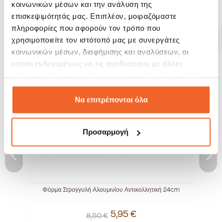
κοινωνικών μέσων και την ανάλυση της
επισκεψιμότητάς μας. Επιπλέον, μοιραζόμαστε
ΣΧΕΤΙΚΆ ΠΡΟΪΌΝΤΑ
πληροφορίες που αφορούν τον τρόπο που
χρησιμοποιείτε τον ιστότοπό μας με συνεργάτες
κοινωνικών μέσων, διαφήμισης και αναλύσεων, οι
SALE!
-30%
οποίοι ενδεχομένως να τις συνδυάσουν με άλλες
πληροφορίες που τους έχετε παραχωρήσει ή τις οποίες
έχουν συλλέξει σε σχέση με την από μέρους σας χρήση
των υπηρεσιών τους.
Να επιτρέπονται όλα
Προσαρμογή
Φόρμα Στρογγυλή Αλουμινίου Αντικολλητική 24cm
5,95 €
8,50 €