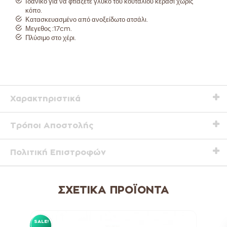
Ιδανικό για να φτιάξετε γλυκό του κουταλιού κεράσι χωρις
κόπο.
Κατασκευασμένο από ανοξείδωτο ατσάλι.
Μεγεθος :17cm.
Πλύσιμο στο χέρι.
Χαρακτηριστικά
Τρόποι Αποστολής
Πολιτική Επιστροφών
ΣΧΕΤΙΚΆ ΠΡΟΪΌΝΤΑ
SALE!
SALE!