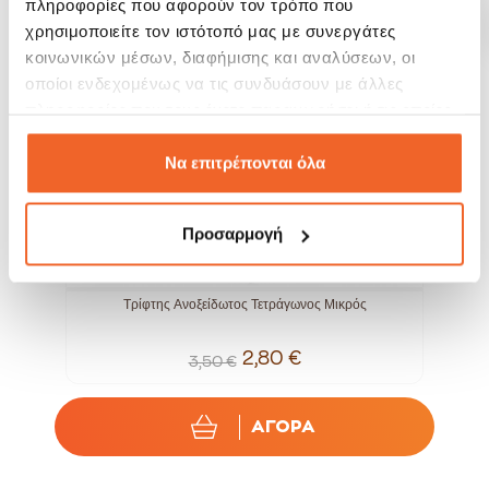
πληροφορίες που αφορούν τον τρόπο που
SALE!
SALE!
-20%
-20%
χρησιμοποιείτε τον ιστότοπό μας με συνεργάτες
κοινωνικών μέσων, διαφήμισης και αναλύσεων, οι
οποίοι ενδεχομένως να τις συνδυάσουν με άλλες
πληροφορίες που τους έχετε παραχωρήσει ή τις οποίες
έχουν συλλέξει σε σχέση με την από μέρους σας χρήση
των υπηρεσιών τους.
Να επιτρέπονται όλα
Προσαρμογή
cm
Τρίφτης Ανοξείδωτος Τετράγωνος Μικρός
2,80 €
3,50 €
ΑΓΟΡΑ