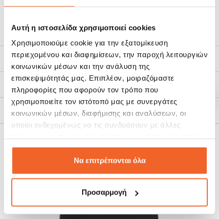
στη ζύμη.
Αντιολισθητικά πατάκια κάτω από την βάση για μεγαλύτερη
Αυτή η ιστοσελίδα χρησιμοποιεί cookies
σταθερότητα.
Διαστάσεις:
33,5Χ12 cm
Χρησιμοποιούμε cookie για την εξατομίκευση
Διαστασεις Τορτέλι: 5,5 cm η κάθε πλευρά.
Κατασκευάζεται στην Ιταλία.
περιεχομένου και διαφημίσεων, την παροχή λειτουργιών
Χαρακτηριστικά
κοινωνικών μέσων και την ανάλυση της
επισκεψιμότητάς μας. Επιπλέον, μοιραζόμαστε
Τρόποι Αποστολής
πληροφορίες που αφορούν τον τρόπο που
χρησιμοποιείτε τον ιστότοπό μας με συνεργάτες
Πολιτική Επιστροφών
κοινωνικών μέσων, διαφήμισης και αναλύσεων, οι
οποίοι ενδεχομένως να τις συνδυάσουν με άλλες
πληροφορίες που τους έχετε παραχωρήσει ή τις οποίες
ΣΧΕΤΙΚΆ ΠΡΟΪΌΝΤΑ
έχουν συλλέξει σε σχέση με την από μέρους σας χρήση
των υπηρεσιών τους.
Να επιτρέπονται όλα
SALE!
SALE!
-20%
-12%
Προσαρμογή