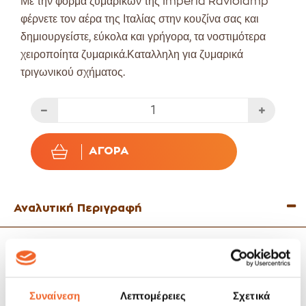
Με την φόρμα ζυμαρικών της Imperia Raviolamp
φέρνετε τον αέρα της Ιταλίας στην κουζίνα σας και
δημιουργείστε, εύκολα και γρήγορα, τα νοστιμότερα
χειροποίητα ζυμαρικά.Καταλληλη για ζυμαρικά
τριγωνικού σχήματος.
ΑΓΟΡΆ
Αναλυτική Περιγραφή
Τριγωνική φόρμα 18 θέσεων.
Συνοδεύεται από πλάστη κατασκευασμένο από συμπαγές
ξύλο.
Φ
όρμα είναι κατασκευασμένη από πρεσαριστό αλουμίνιο για
Συναίνεση
Λεπτομέρειες
Σχετικά
να μην απελευθερώνονται βλαβερά μεταλλικά υπολείμματα