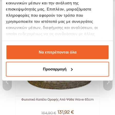
κοινωνικών μέσων και την ανάλυση της
επισκεψιμότητάς μας. Επιπλέον, μοιραζόμαστε
ΣΧΕΤΙΚΆ ΠΡΟΪΌΝΤΑ
πληροφορίες που αφορούν τον τρόπο που
χρησιμοποιείτε τον ιστότοπό μας με συνεργάτες
κοινωνικών μέσων, διαφήμισης και αναλύσεων, οι
SALE!
SALE!
οποίοι ενδεχομένως να τις συνδυάσουν με άλλες
-20%
-20%
πληροφορίες που τους έχετε παραχωρήσει ή τις οποίες
έχουν συλλέξει σε σχέση με την από μέρους σας χρήση
των υπηρεσιών τους.
Να επιτρέπονται όλα
Προσαρμογή
..
Φωτιστικό Καπέλο Οροφής Από Ψάθα Wave 65cm
Φω
131,92 €
164,90 €