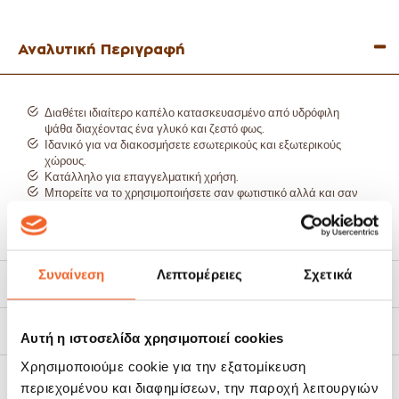
Αναλυτική Περιγραφή
Διαθέτει ιδιαίτερο καπέλο κατασκευασμένο από υδρόφιλη
ψάθα διαχέοντας ένα γλυκό και ζεστό φως.
Ιδανικό για να διακοσμήσετε εσωτερικούς και εξωτερικούς
χώρους.
Κατάλληλο για επαγγελματική χρήση.
Μπορείτε να το χρησιμοποιήσετε σαν φωτιστικό αλλά και σαν
διακοσμητικό οροφής για μια ποιο boho καλοκαιρινή διάθεση.
Για ακόμη ποιο εντυπωσιακή διακόσμηση μπορείτε να
κρεμάσετε περισσότερα από ένα σε άνισα ύψη χαρίζοντας
εντυπωσιακή εικόνα στη διακόσμηση του χώρου.
Συναίνεση
Λεπτομέρειες
Σχετικά
Μέγεθος: διάμετρος 39cm, ύψος 40cm.
Χαρακτηριστικά
Δεν διαθέτει ντουί.
Τρόποι Αποστολής
Αυτή η ιστοσελίδα χρησιμοποιεί cookies
Χρησιμοποιούμε cookie για την εξατομίκευση
Πολιτική Επιστροφών
περιεχομένου και διαφημίσεων, την παροχή λειτουργιών