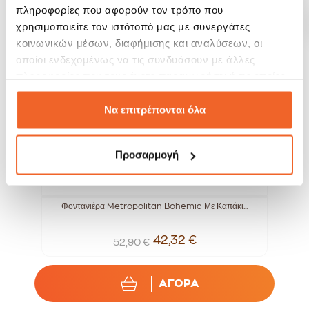
πληροφορίες που αφορούν τον τρόπο που
SALE!
SALE!
χρησιμοποιείτε τον ιστότοπό μας με συνεργάτες
-20%
-20%
κοινωνικών μέσων, διαφήμισης και αναλύσεων, οι
οποίοι ενδεχομένως να τις συνδυάσουν με άλλες
πληροφορίες που τους έχετε παραχωρήσει ή τις οποίες
έχουν συλλέξει σε σχέση με την από μέρους σας χρήση
των υπηρεσιών τους.
Να επιτρέπονται όλα
Προσαρμογή
m
Φοντανιέρα Metropolitan Bohemia Με Καπάκι...
B
42,32 €
52,90 €
ΑΓΟΡΑ