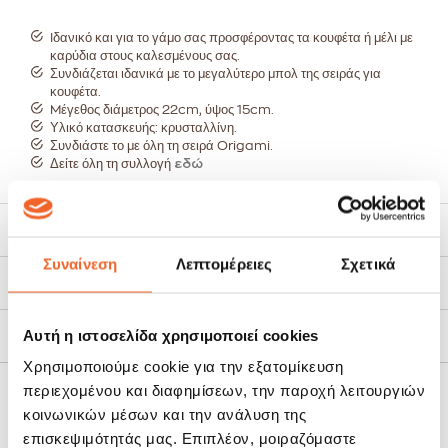
Iδανικό και για το γάμο σας προσφέροντας τα κουφέτα ή μέλι με
καρύδια στους καλεσμένους σας.
Συνδιάζεται ιδανικά με το μεγαλύτερο μπολ της σειράς για
κουφέτα.
Mέγεθος διάμετρος 22cm, ύψος 15cm.
Υλικό κατασκευής: κρυσταλλίνη.
Συνδιάστε το με όλη τη σειρά Origami.
Δείτε όλη τη συλλογή
εδώ
Χαρακτηριστικά
Συναίνεση
Λεπτομέρειες
Σχετικά
Τρόποι Αποστολής
Αυτή η ιστοσελίδα χρησιμοποιεί cookies
Πολιτική Επιστροφών
Χρησιμοποιούμε cookie για την εξατομίκευση
περιεχομένου και διαφημίσεων, την παροχή λειτουργιών
ΣΧΕΤΙΚΆ ΠΡΟΪΌΝΤΑ
κοινωνικών μέσων και την ανάλυση της
επισκεψιμότητάς μας. Επιπλέον, μοιραζόμαστε