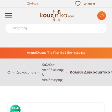
Σύνδεση
Wishlist
Ανακάλυψε Τις Πιο Hot Εκπτώσεις
Καλάθια
Αποθήκευσης
Διακόσμηση
Καλάθι Διακοσμητικ
>
>
>
&
Διακόσμησης
SALE!
-20%