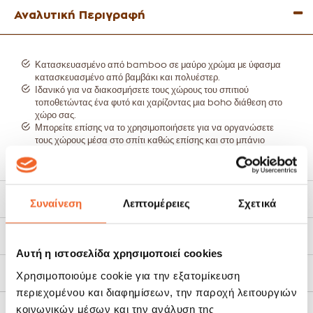
Αναλυτική Περιγραφή
Κατασκευασμένο από bamboo σε μαύρο χρώμα με ύφασμα
κατασκευασμένο από βαμβάκι και πολυέστερ.
Ιδανικό για να διακοσμήσετε τους χώρους του σπιτιού
τοποθετώντας ένα φυτό και χαρίζοντας μια boho διάθεση στο
χώρο σας.
Μπορείτε επίσης να το χρησιμοποιήσετε για να οργανώσετε
τους χώρους μέσα στο σπίτι καθώς επίσης και στο μπάνιο
τοποθετώντας πετσέτες για τους καλεσμένους σας.
Οργανώστε τα παιχνίδια των παιδιών, τα καλλυντικά και τα
βιβλία σας.
Διαστάσεις: μήκος 25cm, πλάτος 15cm, ύψος 8cm.
Χαρακτηριστικά
Συναίνεση
Λεπτομέρειες
Σχετικά
Το ύφασμα αφαιρείται και πλένετε με χλιαρό νερό και ήπιο
καθαριστικό.
Τρόποι Αποστολής
Αυτή η ιστοσελίδα χρησιμοποιεί cookies
Πολιτική Επιστροφών
Χρησιμοποιούμε cookie για την εξατομίκευση
περιεχομένου και διαφημίσεων, την παροχή λειτουργιών
κοινωνικών μέσων και την ανάλυση της