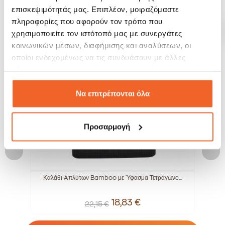
ΣΧΕΤΙΚΆ ΠΡΟΪΌΝΤΑ
επισκεψιμότητάς μας. Επιπλέον, μοιραζόμαστε
πληροφορίες που αφορούν τον τρόπο που
χρησιμοποιείτε τον ιστότοπό μας με συνεργάτες
SALE!
SALE!
κοινωνικών μέσων, διαφήμισης και αναλύσεων, οι
-15%
-20%
οποίοι ενδεχομένως να τις συνδυάσουν με άλλες
πληροφορίες που τους έχετε παραχωρήσει ή τις οποίες
έχουν συλλέξει σε σχέση με την από μέρους σας χρήση
των υπηρεσιών τους.
Να επιτρέπονται όλα
Προσαρμογή
Καλάθι Aπλύτων Bamboo με Ύφασμα Τετράγωνο...
18,83 €
22,15 €