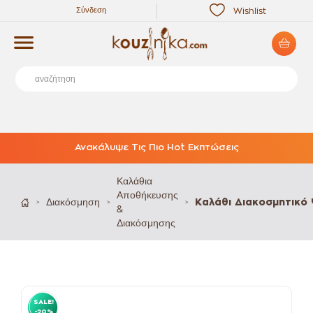
Σύνδεση
Wishlist
Ανακάλυψε Τις Πιο Hot Εκπτώσεις
Καλάθια
Αποθήκευσης
Διακόσμηση
Καλάθι Διακοσμητικ
>
>
>
&
Διακόσμησης
SALE!
-20%