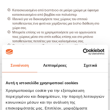
Κατασκευασμένο από bamboo σε μαύρο χρώμα με ύφασμα
κατασκευασμένο από βαμβάκι και πολυέστερ.
Ιδανικό για να διακοσμήσετε τους χώρους του σπιτιού
τοποθετώντας ένα φυτό και χαρίζοντας μια boho διάθεση στο
χώρο σας.
Μπορείτε επίσης να το χρησιμοποιήσετε για να οργανώσετε
τους χώρους μέσα στο σπίτι καθώς επίσης και στο μπάνιο
τοποθετώντας πετσέτες για τους καλεσμένους σας.
Οργανώστε τα παιχνίδια των παιδιών, τα καλλυντικά και τα
βιβλία σας.
Διαστάσεις: μήκος 28cm, πλάτος 18cm, ύψος 10cm.
Χαρακτηριστικά
Το ύφασμα αφαιρείται και πλένετε με χλιαρό νερό και ήπιο
καθαριστικό.
Συναίνεση
Λεπτομέρειες
Σχετικά
Τρόποι Αποστολής
Αυτή η ιστοσελίδα χρησιμοποιεί cookies
Πολιτική Επιστροφών
Χρησιμοποιούμε cookie για την εξατομίκευση
περιεχομένου και διαφημίσεων, την παροχή λειτουργιών
ΣΧΕΤΙΚΆ ΠΡΟΪΌΝΤΑ
κοινωνικών μέσων και την ανάλυση της
επισκεψιμότητάς μας. Επιπλέον, μοιραζόμαστε