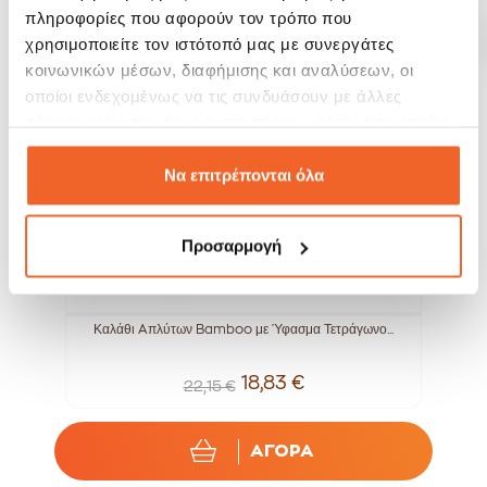
πληροφορίες που αφορούν τον τρόπο που
SALE!
SALE!
χρησιμοποιείτε τον ιστότοπό μας με συνεργάτες
-15%
-20%
κοινωνικών μέσων, διαφήμισης και αναλύσεων, οι
οποίοι ενδεχομένως να τις συνδυάσουν με άλλες
πληροφορίες που τους έχετε παραχωρήσει ή τις οποίες
έχουν συλλέξει σε σχέση με την από μέρους σας χρήση
των υπηρεσιών τους.
Να επιτρέπονται όλα
Προσαρμογή
Καλάθι Aπλύτων Bamboo με Ύφασμα Τετράγωνο...
18,83 €
22,15 €
ΑΓΟΡΑ