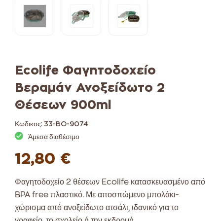
Ecolife Φαγητοδοχείο
Βεραμάν Ανοξείδωτο 2
Θέσεων 900ml
Κωδικος:
33-BO-9074
Άμεσα διαθέσιμο
12,80 €
Φαγητοδοχείο 2 θέσεων Ecolife κ
ατασκευασμένο από
BPA free πλαστικό.
Με αποσπώμενο μπολάκι-
χώρισμα από ανοξείδωτο ατσάλι, ι
δανικό για το
γραφείο, το σχολείο ή την εκδρομή.