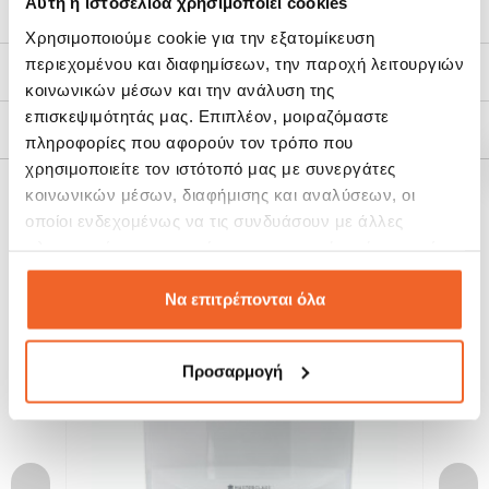
Αυτή η ιστοσελίδα χρησιμοποιεί cookies
Ιδανικά για το γραφείο, το σχολείο ή την εκδρομή.
Χαρακτηριστικά
Χωρίς αλουμίνιο & τοξικές ουσίες (BPA free).
Χρησιμοποιούμε cookie για την εξατομίκευση
Χωρητικότητα 900ml.
Διαστάσεις: 22cm,(μήκος), 15cm(πλάτος), 7cm (ύψος).
περιεχομένου και διαφημίσεων, την παροχή λειτουργιών
Τρόποι Αποστολής
κοινωνικών μέσων και την ανάλυση της
επισκεψιμότητάς μας. Επιπλέον, μοιραζόμαστε
Πολιτική Επιστροφών
πληροφορίες που αφορούν τον τρόπο που
χρησιμοποιείτε τον ιστότοπό μας με συνεργάτες
κοινωνικών μέσων, διαφήμισης και αναλύσεων, οι
ΣΧΕΤΙΚΆ ΠΡΟΪΌΝΤΑ
οποίοι ενδεχομένως να τις συνδυάσουν με άλλες
πληροφορίες που τους έχετε παραχωρήσει ή τις οποίες
έχουν συλλέξει σε σχέση με την από μέρους σας χρήση
SALE!
SALE!
των υπηρεσιών τους.
-25%
-25%
Να επιτρέπονται όλα
Προσαρμογή