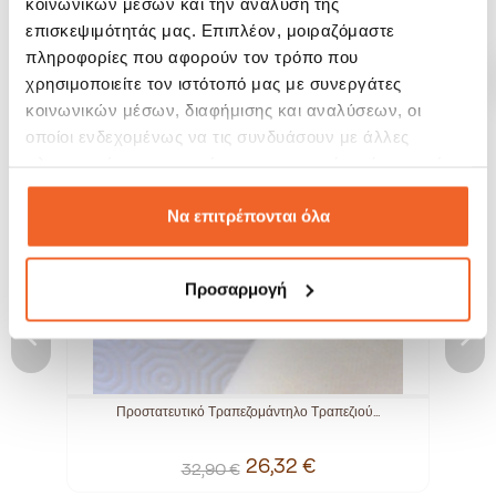
κοινωνικών μέσων και την ανάλυση της
επισκεψιμότητάς μας. Επιπλέον, μοιραζόμαστε
ΣΧΕΤΙΚΆ ΠΡΟΪΌΝΤΑ
πληροφορίες που αφορούν τον τρόπο που
χρησιμοποιείτε τον ιστότοπό μας με συνεργάτες
κοινωνικών μέσων, διαφήμισης και αναλύσεων, οι
SALE!
SALE!
-20%
-20%
οποίοι ενδεχομένως να τις συνδυάσουν με άλλες
πληροφορίες που τους έχετε παραχωρήσει ή τις οποίες
έχουν συλλέξει σε σχέση με την από μέρους σας χρήση
των υπηρεσιών τους.
Να επιτρέπονται όλα
Προσαρμογή
cm
Προστατευτικό Τραπεζομάντηλο Τραπεζιού...
26,32 €
32,90 €