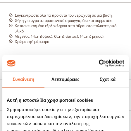
Συγκεντρώστε όλα τα προϊοντα του νερωχύτη σε μια βάση.
Θήκη για υγρό απορυπαντικό σφουγγαράκι και συρματάκι.
Κατασκευασμένο εξολοκλήρου από άθραυστο πολυεστερικό
υλικό.
Μέγεθος: 14cm(ύψος), 6cm(πλάτος), 14cm( μήκος).
Χρώμα εφέ μάρμαρο.
Χαρακτηριστικά
Συναίνεση
Λεπτομέρειες
Σχετικά
Τρόποι Αποστολής
Αυτή η ιστοσελίδα χρησιμοποιεί cookies
Πολιτική Επιστροφών
Χρησιμοποιούμε cookie για την εξατομίκευση
περιεχομένου και διαφημίσεων, την παροχή λειτουργιών
κοινωνικών μέσων και την ανάλυση της
ΣΧΕΤΙΚΆ ΠΡΟΪΌΝΤΑ
επισκεψιμότητάς μας. Επιπλέον, μοιραζόμαστε