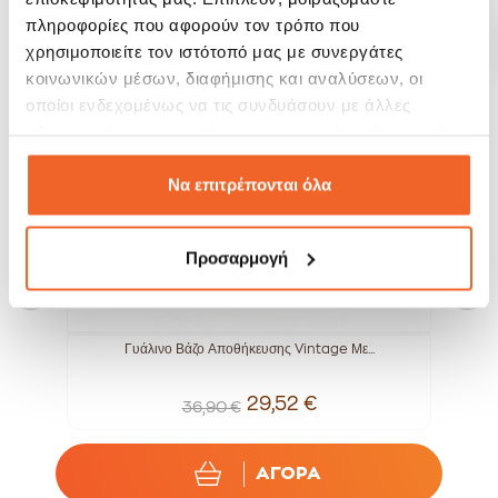
πληροφορίες που αφορούν τον τρόπο που
SALE!
SALE!
χρησιμοποιείτε τον ιστότοπό μας με συνεργάτες
-20%
-20%
κοινωνικών μέσων, διαφήμισης και αναλύσεων, οι
οποίοι ενδεχομένως να τις συνδυάσουν με άλλες
πληροφορίες που τους έχετε παραχωρήσει ή τις οποίες
έχουν συλλέξει σε σχέση με την από μέρους σας χρήση
των υπηρεσιών τους.
Να επιτρέπονται όλα
Προσαρμογή
..
Γυάλινο Βάζο Αποθήκευσης Vintage Με...
29,52 €
36,90 €
ΑΓΟΡΑ