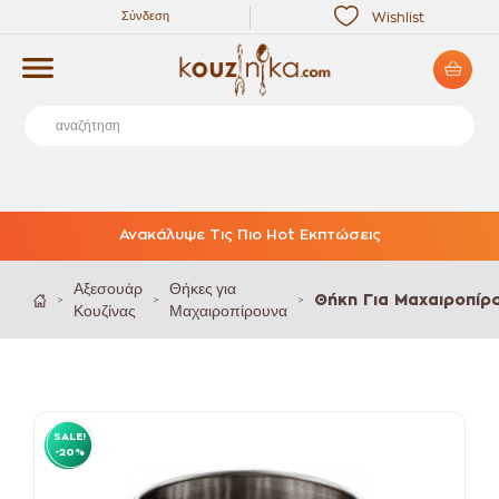
Σύνδεση
Wishlist
Ανακάλυψε Τις Πιο Hot Εκπτώσεις
Αξεσουάρ
Θήκες για
Θήκη Για Μαχαιροπίρ
>
>
>
Κουζίνας
Μαχαιροπίρουνα
SALE!
-20%