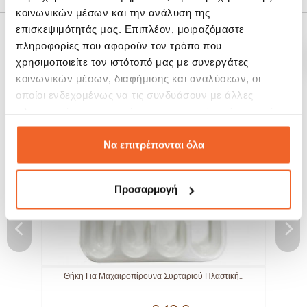
κοινωνικών μέσων και την ανάλυση της
επισκεψιμότητάς μας. Επιπλέον, μοιραζόμαστε
ΣΧΕΤΙΚΆ ΠΡΟΪΌΝΤΑ
πληροφορίες που αφορούν τον τρόπο που
χρησιμοποιείτε τον ιστότοπό μας με συνεργάτες
κοινωνικών μέσων, διαφήμισης και αναλύσεων, οι
SALE!
SALE!
οποίοι ενδεχομένως να τις συνδυάσουν με άλλες
-20%
-20%
πληροφορίες που τους έχετε παραχωρήσει ή τις οποίες
έχουν συλλέξει σε σχέση με την από μέρους σας χρήση
των υπηρεσιών τους.
Να επιτρέπονται όλα
Προσαρμογή
..
Θήκη Για Μαχαιροπίρουνα Συρταριού Πλαστική...
Θ