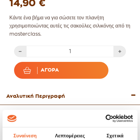
14,90 €
Κάντε ένα βήμα να για σώσετε τον πλανήτη
χρησιμοποιώντας αυτές τις σακούλες σιλικόνης από τη
masterclass.
ΑΓΟΡΆ
Αναλυτική Περιγραφή
Καταναλώστε λιγότερο πλαστικό στην κουζίνα σας
χρησιμοποιώντας τις σακούλες σιλικόνης.
Αντικαταστήστε τα σακουλάκια μίας χρήσεως με αυτές τις
Συναίνεση
Λεπτομέρειες
Σχετικά
επαναχρησιμοποιούμενες σακούλες σιλικόνης.