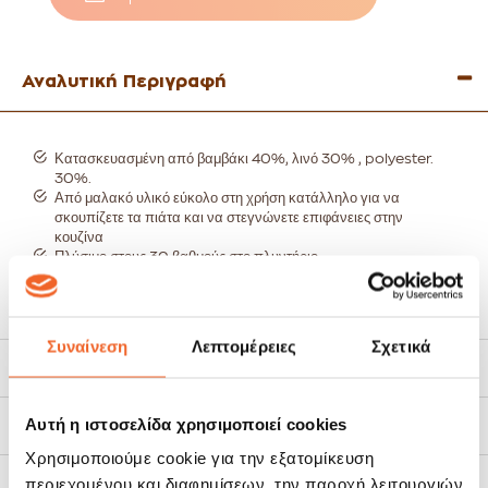
Αναλυτική Περιγραφή
Κατασκευασμένη από β
αμβάκι 40%, λινό 30% , polyester.
30%.
Από μαλακό υλικό εύκολο στη χρήση κατάλληλο για να
σκουπίζετε τα πιάτα και να στεγνώνετε επιφάνειες στην
κουζίνα
Πλύσιμο στους 30 βαθμούς στο πλυντήριο.
Μέγεθος: 45Χ45cm.
Χρώμα: πράσινο.
Δείτε όλη τη συλλογή Danilea εδώ:
Συναίνεση
Λεπτομέρειες
Σχετικά
Χαρακτηριστικά
Αυτή η ιστοσελίδα χρησιμοποιεί cookies
Τρόποι Αποστολής
Χρησιμοποιούμε cookie για την εξατομίκευση
περιεχομένου και διαφημίσεων, την παροχή λειτουργιών
Πολιτική Επιστροφών