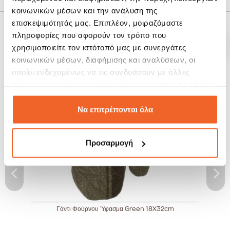
κοινωνικών μέσων και την ανάλυση της
επισκεψιμότητάς μας. Επιπλέον, μοιραζόμαστε
πληροφορίες που αφορούν τον τρόπο που
ΣΧΕΤΙΚΆ ΠΡΟΪΌΝΤΑ
χρησιμοποιείτε τον ιστότοπό μας με συνεργάτες
κοινωνικών μέσων, διαφήμισης και αναλύσεων, οι
SALE!
οποίοι ενδεχομένως να τις συνδυάσουν με άλλες
-20%
πληροφορίες που τους έχετε παραχωρήσει ή τις οποίες
έχουν συλλέξει σε σχέση με την από μέρους σας χρήση
των υπηρεσιών τους.
Να επιτρέπονται όλα
Προσαρμογή
Γάντι Φούρνου Ύφασμα Green 18X32cm