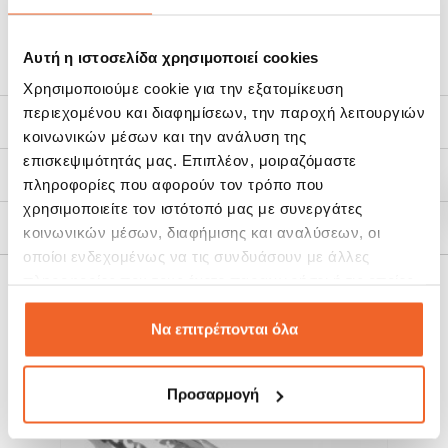
Αυτή η ιστοσελίδα χρησιμοποιεί cookies
Χρησιμοποιούμε cookie για την εξατομίκευση
περιεχομένου και διαφημίσεων, την παροχή λειτουργιών
Χαρακτηριστικά
κοινωνικών μέσων και την ανάλυση της
επισκεψιμότητάς μας. Επιπλέον, μοιραζόμαστε
Τρόποι Αποστολής
πληροφορίες που αφορούν τον τρόπο που
χρησιμοποιείτε τον ιστότοπό μας με συνεργάτες
Πολιτική Επιστροφών
κοινωνικών μέσων, διαφήμισης και αναλύσεων, οι
οποίοι ενδεχομένως να τις συνδυάσουν με άλλες
πληροφορίες που τους έχετε παραχωρήσει ή τις οποίες
ΣΧΕΤΙΚΆ ΠΡΟΪΌΝΤΑ
έχουν συλλέξει σε σχέση με την από μέρους σας χρήση
των υπηρεσιών τους.
Να επιτρέπονται όλα
SALE!
SALE!
-20%
-20%
Προσαρμογή