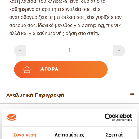
και η λαβίδα που κλειδώνει είναι δύο από τα
καθημερινά απαραίτητα εργαλεία σας, είτε
αναποδογυρίζετε τα μπιφτέκια σας, είτε γυρίζετε τον
σολομό σας. Ιδανικό μέγεθος για camping, πικ νικ
αλλά και για καθημερινή χρήση στο σπίτι.
ΑΓΟΡΆ
Αναλυτική Περιγραφή
Υλικό: Ανοξείδωτο ατσάλι και πλαστικό
Μήκος Λαβίδας: 38,1cm.
Μήκος Σπάτουλας: 35,56cm.
Συναίνεση
Λεπτομέρειες
Σχετικά
Κατάλληλη για χρήση στο πλυντήριο πιάτων.